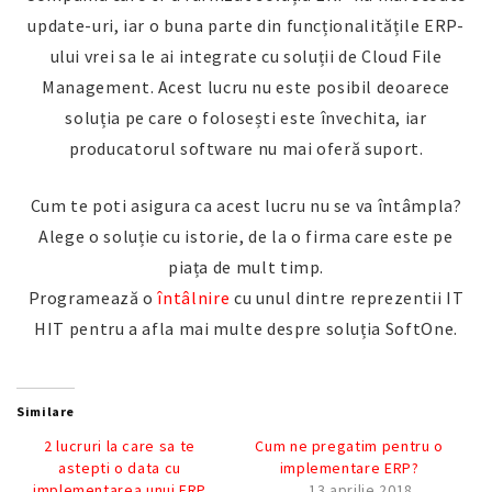
update-uri, iar o buna parte din funcționalitățile ERP-
ului vrei sa le ai integrate cu soluții de Cloud File
Management. Acest lucru nu este posibil deoarece
soluția pe care o folosești este învechita, iar
producatorul software nu mai oferă suport.
Cum te poti asigura ca acest lucru nu se va întâmpla?
Alege o soluție cu istorie, de la o firma care este pe
piața de mult timp.
Programează o
întâlnire
cu unul dintre reprezentii IT
HIT pentru a afla mai multe despre soluția SoftOne.
Similare
2 lucruri la care sa te
Cum ne pregatim pentru o
astepti o data cu
implementare ERP?
implementarea unui ERP
13 aprilie 2018