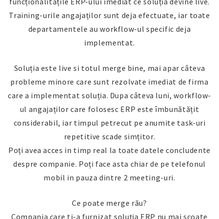
funcționalitățile ERP-ului imediat ce soluția devine live.
Training-urile angajaților sunt deja efectuate, iar toate
departamentele au workflow-ul specific deja
implementat.
Soluția este live si totul merge bine, mai apar câteva
probleme minore care sunt rezolvate imediat de firma
care a implementat soluția. Dupa câteva luni, workflow-
ul angajaților care folosesc ERP este îmbunătățit
considerabil, iar timpul petrecut pe anumite task-uri
repetitive scade simțitor.
Poți avea acces in timp real la toate datele concludente
despre companie. Poți face asta chiar de pe telefonul
mobil in pauza dintre 2 meeting-uri.
Ce poate merge rău?
Compania care ti-a furnizat soluția ERP nu mai scoate