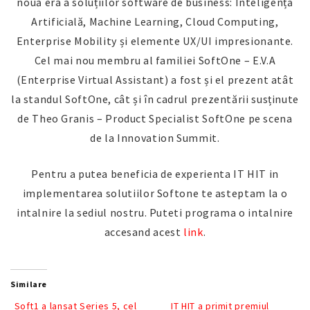
nouă era a soluțiilor software de business: Inteligență
Artificială, Machine Learning, Cloud Computing,
Enterprise Mobility și elemente UX/UI impresionante.
Cel mai nou membru al familiei SoftOne – E.V.A
(Enterprise Virtual Assistant) a fost și el prezent atât
la standul SoftOne, cât și în cadrul prezentării susținute
de Theo Granis – Product Specialist SoftOne pe scena
de la Innovation Summit.
Pentru a putea beneficia de experienta IT HIT in
implementarea solutiilor Softone te asteptam la o
intalnire la sediul nostru. Puteti programa o intalnire
accesand acest
link
.
Similare
Soft1 a lansat Series 5, cel
IT HIT a primit premiul