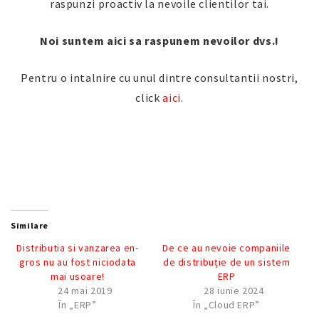
raspunzi proactiv la nevoile clientilor tai.
Noi suntem aici sa raspunem nevoilor dvs.!
Pentru o intalnire cu unul dintre consultantii nostri,
click
aici
.
Similare
Distributia si vanzarea en-
De ce au nevoie companiile
gros nu au fost niciodata
de distribuție de un sistem
mai usoare!
ERP
24 mai 2019
28 iunie 2024
În „ERP”
În „Cloud ERP”