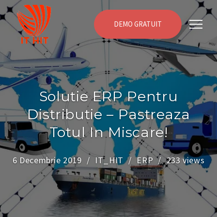
DEMO GRATUIT
Solutie ERP Pentru
Distributie – Pastreaza
Totul In Miscare!
6 Decembrie 2019
IT_HIT
ERP
233 views