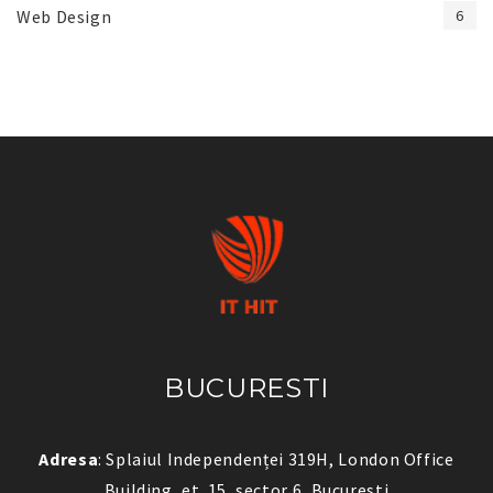
Web Design
6
BUCURESTI
Adresa
: Splaiul Independenței 319H, London Office
Building, et. 15, sector 6, Bucuresti