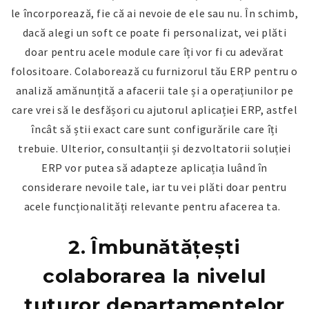
le încorporează, fie că ai nevoie de ele sau nu. În schimb,
dacă alegi un soft ce poate fi personalizat, vei plăti
doar pentru acele module care îți vor fi cu adevărat
folositoare. Colaborează cu furnizorul tău ERP pentru o
analiză amănunțită a afacerii tale și a operațiunilor pe
care vrei să le desfășori cu ajutorul aplicației ERP, astfel
încât să știi exact care sunt configurările care îți
trebuie. Ulterior, consultanții și dezvoltatorii soluției
ERP vor putea să adapteze aplicația luând în
considerare nevoile tale, iar tu vei plăti doar pentru
acele funcționalități relevante pentru afacerea ta.
2.
Îmbunătățești
colaborarea la nivelul
tuturor departamentelor