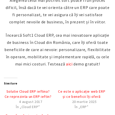
Alegerea celui mai potrivit soft poate fi un proces
dificil, însă dacă te vei orienta către un ERP care poate
fi personalizat, te vei asigura că îți vei satisface
complet nevoile de business, în prezent și în viitor.
Încearcă Soft1 Cloud ERP, cea mai inovatoare aplicație
de business în Cloud din România, care îți oferă toate
beneficiile de care ai nevoie: personalizare, flexibilitate
în operare, mobilitate și implementare rapidă, cu cele
mai mici costuri. Testează
aici
demo gratuit!
Similare
Solutie Cloud ERP ieftina?
Ce este o aplicație web ERP
Ce reprezinta un ERP ieftin?
și ce beneficii îți oferă
4 august 2017
20 martie 2025
În „Cloud ERP”
În „ERP”