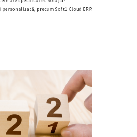
ere are specificul ei. Soluția?
i personalizată, precum Soft1 Cloud ERP.
.