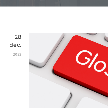
28
dec.
2022