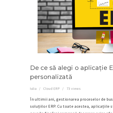
De ce să alegi o aplicație 
personalizată
Iulia
Cloud ERP
73 views
În ultimii ani, gestionarea proceselor de bu
soluțiilor ERP. Cu toate acestea, aplicațiile 