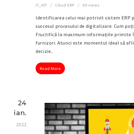
IT_HIT
Cloud ERP
69 views
Identificarea celui mai potrivit sistem ERP 
succesul procesului de digitalizare. Cum poț
Fructifică la maximum informațiile primite 
furnizori. Atunci este momentul ideal să afli 
decizie..
Read More
24
ian.
2022