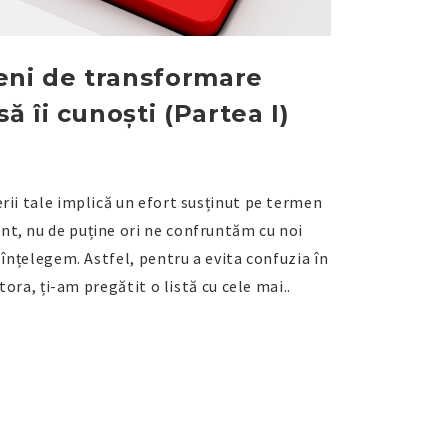
eni de transformare
ă îi cunoști (Partea I)
rii tale implică un efort susținut pe termen
t, nu de puține ori ne confruntăm cu noi
 înțelegem. Astfel, pentru a evita confuzia în
tora, ți-am pregătit o listă cu cele mai..