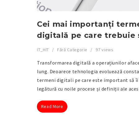
Cei mai importanți term
digitală pe care trebuie s
IT_HIT
Fără Categorie
97 views
Transformarea digitală a operațiunilor aface
lung. Deoarece tehnologia evoluează constan
termeni digitali pe care este important să îi
legătură cu noile procese și definiții ale aces
Read More