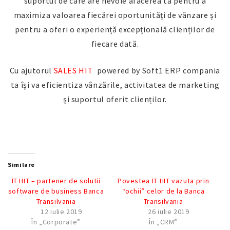
suportul de care are nevoie afacerea ta pentru a
maximiza valoarea fiecărei oportunități de vânzare și
pentru a oferi o experiență excepțională clienților de
fiecare dată.
Cu ajutorul
SALES HIT
powered by Soft1 ERP compania
ta își va eficientiza vânzările, activitatea de marketing
şi suportul oferit clienților.
Similare
IT HIT – partener de solutii
Povestea IT HIT vazuta prin
software de business Banca
“ochii” celor de la Banca
Transilvania
Transilvania
12 iulie 2019
26 iulie 2019
În „Corporate”
În „CRM”